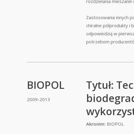
rozdzielania mieszanin
Zastosowania innych po
chiralne półprodukty i
odpowiedzią w pierwsze
potrzebom producentó
BIOPOL
Tytuł: Te
biodegra
2009-2013
wykorzys
Akronim:
BIOPOL