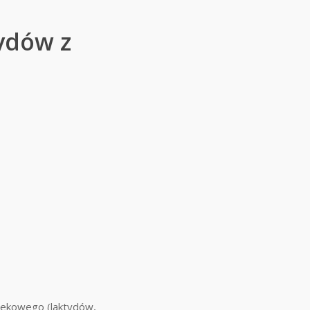
ydów z
mlekowego (laktydów,