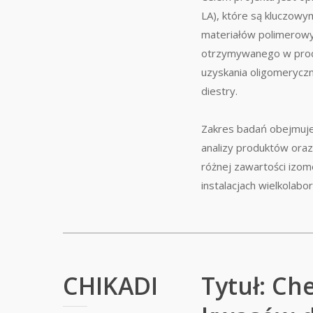
LA), które są kluczow
materiałów polimerow
otrzymywanego w proce
uzyskania oligomeryczn
diestry.
Zakres badań obejmuje
analizy produktów oraz
różnej zawartości izo
instalacjach wielkolab
CHIKADI
Tytuł: Ch