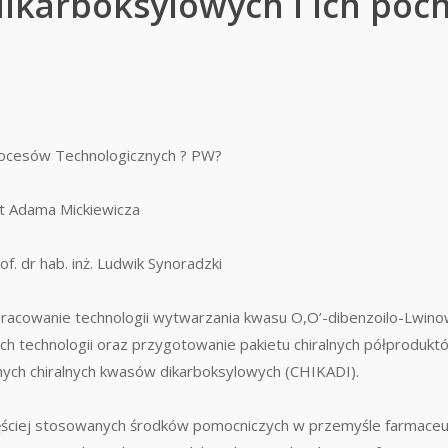
ikarboksylowych i ich poc
ocesów Technologicznych ? PW?
t Adama Mickiewicza
of. dr hab. inż. Ludwik Synoradzki
racowanie technologii wytwarzania kwasu O,O’-dibenzoilo-Lwi
ch technologii oraz przygotowanie pakietu chiralnych półproduktó
ych chiralnych kwasów dikarboksylowych (CHIKADI).
ęściej stosowanych środków pomocniczych w przemyśle farmace