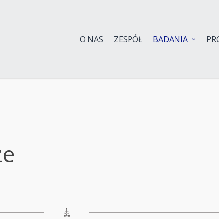
PoCoDi
LACMAN
CHIKADI
BIOPOL
O NAS
ZESPÓŁ
BADANIA
PR
ze