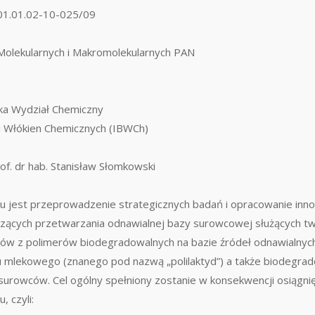
1.01.02-10-025/09
olekularnych i Makromolekularnych PAN
ka Wydział Chemiczny
i Włókien Chemicznych (IBWCh)
of. dr hab. Stanisław Słomkowski
u jest przeprowadzenie strategicznych badań i opracowanie inn
czących przetwarzania odnawialnej bazy surowcowej służących t
w z polimerów biodegradowalnych na bazie źródeł odnawialnych
mlekowego (znanego pod nazwą „polilaktyd”) a także biodegrad
urowców. Cel ogólny spełniony zostanie w konsekwencji osiągnię
 czyli: