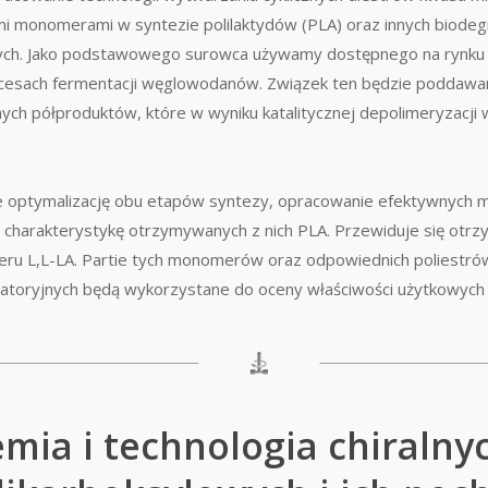
ymi monomerami w syntezie polilaktydów (PLA) oraz innych biode
ych. Jako podstawowego surowca używamy dostępnego na rynk
sach fermentacji węglowodanów. Związek ten będzie poddawan
ych półproduktów, które w wyniku katalitycznej depolimeryzacji 
 optymalizację obu etapów syntezy, opracowanie efektywnych m
 charakterystykę otrzymywanych z nich PLA. Przewiduje się otr
meru L,L-LA. Partie tych monomerów oraz odpowiednich poliestr
oratoryjnych będą wykorzystane do oceny właściwości użytkowych
emia i technologia chiralny