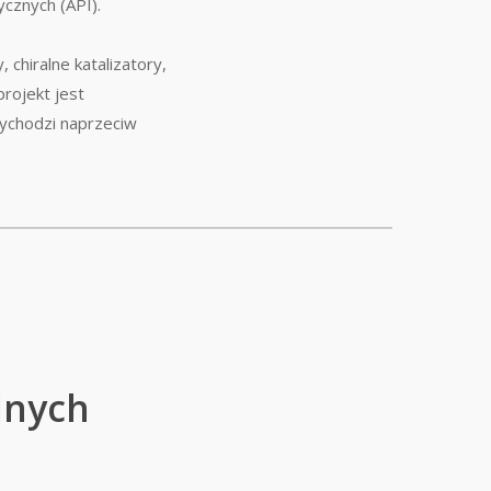
cznych (API).
chiralne katalizatory,
rojekt jest
wychodzi naprzeciw
lnych