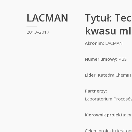
LACMAN
Tytuł: Te
kwasu m
2013-2017
Akronim:
LACMAN
Numer umowy:
PBS
Lider:
Katedra Chemii i
Partnerzy:
Laboratorium Procesó
Kierownik projektu:
pr
Celem projektu jest op