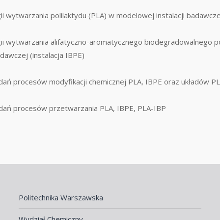
i wytwarzania polilaktydu (PLA) w modelowej instalacji badawczej
ii wytwarzania alifatyczno-aromatycznego biodegradowalnego po
dawczej (instalacja IBPE)
ań procesów modyfikacji chemicznej PLA, IBPE oraz układów P
dań procesów przetwarzania PLA, IBPE, PLA-IBP
Politechnika Warszawska
Wydział Chemiczny