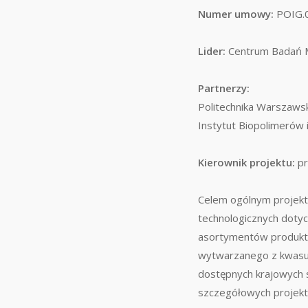
Numer umowy:
POIG.0
Lider:
Centrum Badań M
Partnerzy:
Politechnika Warszaws
Instytut Biopolimerów 
Kierownik projektu:
pr
Celem ogólnym projekt
technologicznych doty
asortymentów produktó
wytwarzanego z kwasu 
dostępnych krajowych s
szczegółowych projektu,