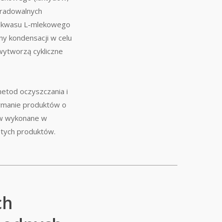
gradowalnych
u kwasu L-mlekowego
y kondensacji w celu
wytworzą cykliczne
etod oczyszczania i
zymanie produktów o
ów wykonane w
 tych produktów.
ch