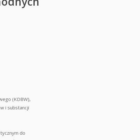
hodnych
nowego (KDBW),
w i substancji
utycznym do