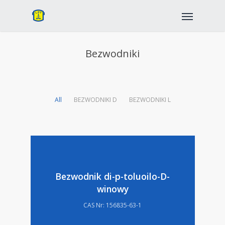
Bezwodniki
All
BEZWODNIKI D
BEZWODNIKI L
Bezwodnik di-p-toluoilo-D-
winowy
CAS Nr: 156835-63-1